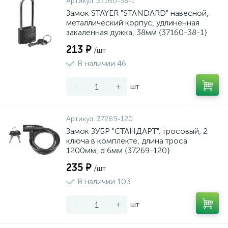
Артикул:
37160-38-1
Замок STAYER "STANDARD" навесной,
металлический корпус, удлиненная
закаленная дужка, 38мм {37160-38-1}
213 ₽
/шт
В наличии 46
-
+
шт
Артикул:
37269-120
Замок ЗУБР "СТАНДАРТ", тросовый, 2
ключа в комплекте, длина троса
1200мм, d 6мм {37269-120}
235 ₽
/шт
В наличии 103
-
+
шт