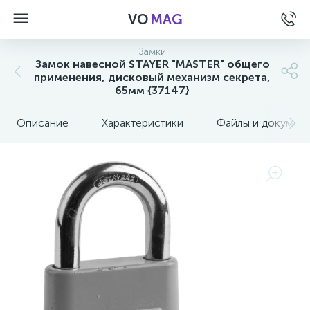
VO
MAG
Замки
Замок навесной STAYER "MASTER" общего
применения, дисковый механизм секрета,
65мм {37147}
Описание
Характеристики
Файлы и докумен
а