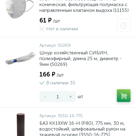
коническая, фильтрующая полумаска с
направленным клапаном выдоха (11155)
61 ₽
/шт
Нет в наличии
Артикул:
50269
Шнур хозяйственный СИБИН,
полиэфирный, длина 25 м, диаметр -
9мм {50269}
166 ₽
/шт
В наличии 35
-
+
шт
Артикул:
3550-16-775
БАЗ KK19XW 16-H (Р80), 775 мм, 30 м,
водостойкий, шлифовальный рулон на
тканевой основе (3550-16-775)