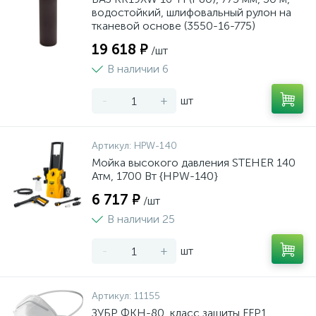
водостойкий, шлифовальный рулон на
тканевой основе (3550-16-775)
19 618 ₽
/шт
В наличии 6
-
+
шт
Артикул:
HPW-140
Мойка высокого давления STEHER 140
Атм, 1700 Вт {HPW-140}
6 717 ₽
/шт
В наличии 25
-
+
шт
Артикул:
11155
ЗУБР ФКН-80, класс защиты FFP1,