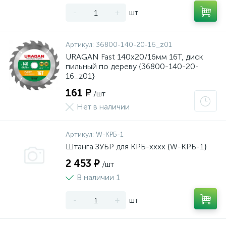
-
+
шт
Артикул:
36800-140-20-16_z01
URAGAN Fast 140x20/16мм 16Т, диск
пильный по дереву {36800-140-20-
16_z01}
161 ₽
/шт
Нет в наличии
Артикул:
W-КРБ-1
Штанга ЗУБР для КРБ-хххх {W-КРБ-1}
2 453 ₽
/шт
В наличии 1
-
+
шт