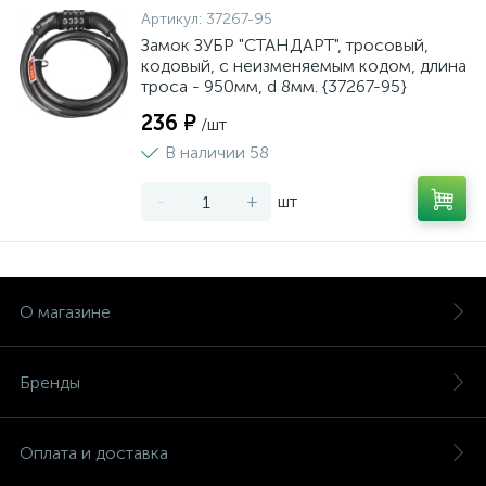
Артикул:
37267-95
Замок ЗУБР "СТАНДАРТ", тросовый,
кодовый, с неизменяемым кодом, длина
троса - 950мм, d 8мм. {37267-95}
236 ₽
/шт
В наличии 58
-
+
шт
О магазине
Бренды
Оплата и доставка