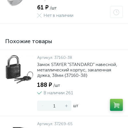
61 ₽
/шт
Нет в наличии
Похожие товары
Артикул:
37160-38
Замок STAYER "STANDARD" навесной,
металлический корпус, закаленная
дужка, 38мм {37160-38}
188 ₽
/шт
В наличии 261
-
+
шт
Артикул:
37269-65