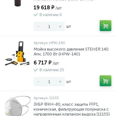
19 618 ₽
/шт
В наличии 6
-
+
шт
Артикул:
HPW-140
Мойка высокого давления STEHER 140
Атм, 1700 Вт {HPW-140}
6 717 ₽
/шт
В наличии 25
-
+
шт
Артикул:
11155
ЗУБР ФКН-80, класс защиты FFP1,
коническая, фильтрующая полумаска с
направленным клапаном выдоха (11155)