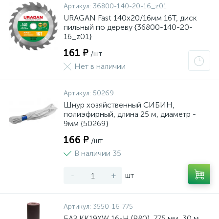
Артикул:
36800-140-20-16_z01
URAGAN Fast 140x20/16мм 16Т, диск
пильный по дереву {36800-140-20-
16_z01}
161 ₽
/шт
Нет в наличии
Артикул:
50269
Шнур хозяйственный СИБИН,
полиэфирный, длина 25 м, диаметр -
9мм {50269}
166 ₽
/шт
В наличии 35
-
+
шт
Артикул:
3550-16-775
БАЗ KK19XW 16-H (Р80), 775 мм, 30 м,