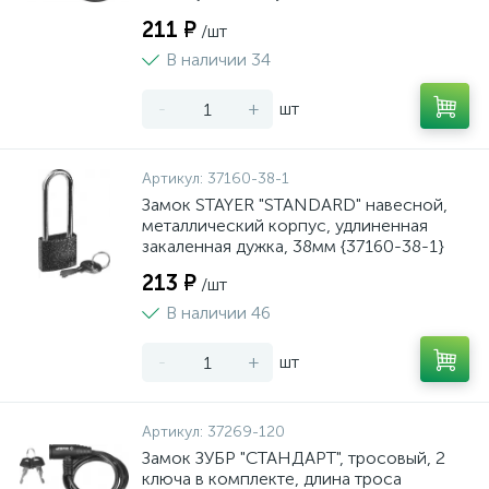
211 ₽
/шт
В наличии 34
-
+
шт
Артикул:
37160-38-1
Замок STAYER "STANDARD" навесной,
металлический корпус, удлиненная
закаленная дужка, 38мм {37160-38-1}
213 ₽
/шт
В наличии 46
-
+
шт
Артикул:
37269-120
Замок ЗУБР "СТАНДАРТ", тросовый, 2
ключа в комплекте, длина троса