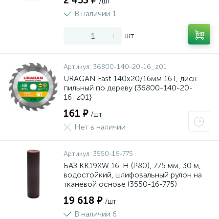
2 453 ₽
/шт
В наличии 1
-
+
шт
Артикул:
36800-140-20-16_z01
URAGAN Fast 140x20/16мм 16Т, диск
пильный по дереву {36800-140-20-
16_z01}
161 ₽
/шт
Нет в наличии
Артикул:
3550-16-775
БАЗ KK19XW 16-H (Р80), 775 мм, 30 м,
водостойкий, шлифовальный рулон на
тканевой основе (3550-16-775)
19 618 ₽
/шт
В наличии 6