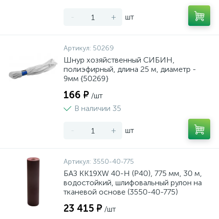
-
+
шт
Артикул:
50269
Шнур хозяйственный СИБИН,
полиэфирный, длина 25 м, диаметр -
9мм {50269}
166 ₽
/шт
В наличии 35
-
+
шт
Артикул:
3550-40-775
БАЗ KK19XW 40-H (Р40), 775 мм, 30 м,
водостойкий, шлифовальный рулон на
тканевой основе (3550-40-775)
23 415 ₽
/шт