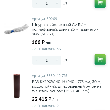
-
+
шт
Артикул:
50269
Шнур хозяйственный СИБИН,
полиэфирный, длина 25 м, диаметр -
9мм {50269}
166 ₽
/шт
В наличии 35
-
+
шт
Артикул:
3550-40-775
БАЗ KK19XW 40-H (Р40), 775 мм, 30 м,
водостойкий, шлифовальный рулон на
тканевой основе (3550-40-775)
23 415 ₽
/шт
В наличии 2