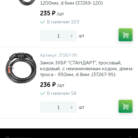
1200мм, d 6мм {37269-120}
235 ₽
/шт
В наличии 103
-
+
шт
Артикул:
37267-95
Замок ЗУБР "СТАНДАРТ", тросовый,
кодовый, с неизменяемым кодом, длина
троса - 950мм, d 8мм. {37267-95}
236 ₽
/шт
В наличии 58
-
+
шт