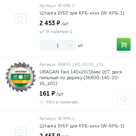
Артикул:
W-КРБ-1
Штанга ЗУБР для КРБ-хххх {W-КРБ-1}
2 453 ₽
/шт
В наличии 1
-
+
шт
Артикул:
36800-140-20-16_z01
URAGAN Fast 140x20/16мм 16Т, диск
пильный по дереву {36800-140-20-
16_z01}
161 ₽
/шт
Нет в наличии
Артикул:
W-КРБ-1
Штанга ЗУБР для КРБ-хххх {W-КРБ-1}