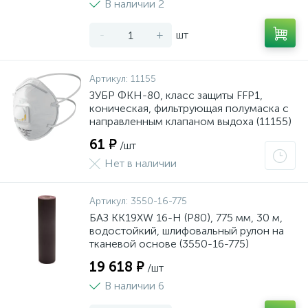
В наличии 2
-
+
шт
Артикул:
11155
ЗУБР ФКН-80, класс защиты FFP1,
коническая, фильтрующая полумаска с
направленным клапаном выдоха (11155)
61 ₽
/шт
Нет в наличии
Артикул:
3550-16-775
БАЗ KK19XW 16-H (Р80), 775 мм, 30 м,
водостойкий, шлифовальный рулон на
тканевой основе (3550-16-775)
19 618 ₽
/шт
В наличии 6