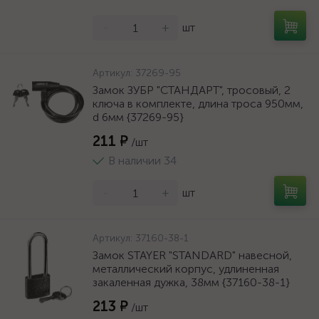
-
+
шт
Артикул:
37269-95
Замок ЗУБР "СТАНДАРТ", тросовый, 2
ключа в комплекте, длина троса 950мм,
d 6мм {37269-95}
211 ₽
/шт
В наличии 34
-
+
шт
Артикул:
37160-38-1
Замок STAYER "STANDARD" навесной,
металлический корпус, удлиненная
закаленная дужка, 38мм {37160-38-1}
213 ₽
/шт