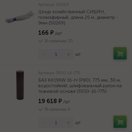
Артикул:
50269
Шнур хозяйственный СИБИН,
полиэфирный, длина 25 м, диаметр -
9мм {50269}
166 ₽
/шт
В наличии 35
-
+
шт
Артикул:
3550-16-775
БАЗ KK19XW 16-H (Р80), 775 мм, 30 м,
водостойкий, шлифовальный рулон на
тканевой основе (3550-16-775)
19 618 ₽
/шт
В наличии 6
-
+
шт