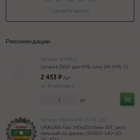
Сделайте выбор!
Рекомендации
Артикул:
W-КРБ-1
Штанга ЗУБР для КРБ-хххх {W-КРБ-1}
2 453 ₽
/шт
В наличии 1
-
+
шт
Артикул:
36800-140-20-16_z01
URAGAN Fast 140x20/16мм 16Т, диск
пильный по дереву {36800-140-20-
16_z01}