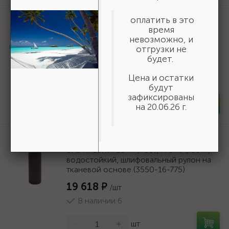
Артикул:
50269
оплатить в это
время
Шнур хозяйственный СИБИН,
невозможно, и
полиэфирный, длина 25 м, диаметр -
отгрузки не
9мм {50269}
будет.
166 ₽
/шт
Цена и остатки
В наличии 35
будут
зафиксированы
-
+
шт
на 20.06.26 г.
Артикул:
3550-16-775
БАЗ KK19XW 16-H (Р80), 775 мм, 30 м,
водостойкий, шлифовальный рулон на
тканевой основе (3550-16-775)
19 618 ₽
/шт
В наличии 6
-
+
шт