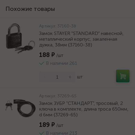
Похожие товары
Артикул:
37160-38
Замок STAYER "STANDARD" навесной,
металлический корпус, закаленная
дужка, 38мм {37160-38}
188 ₽
/шт
В наличии 261
-
+
шт
Артикул:
37269-65
Замок ЗУБР "СТАНДАРТ", тросовый, 2
ключа в комплекте, длина троса 650мм,
d 6мм {37269-65}
189 ₽
/шт
В наличии 213