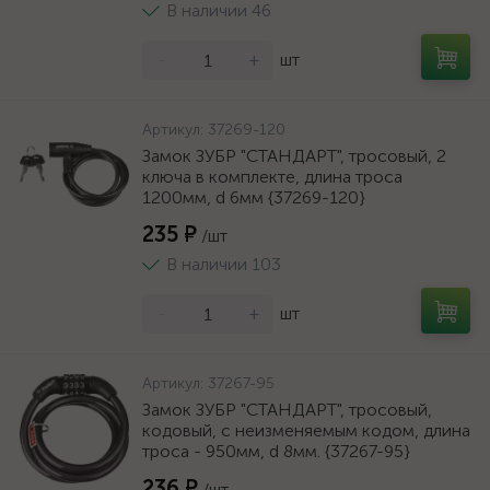
В наличии 46
-
+
шт
Артикул:
37269-120
Замок ЗУБР "СТАНДАРТ", тросовый, 2
ключа в комплекте, длина троса
1200мм, d 6мм {37269-120}
235 ₽
/шт
В наличии 103
-
+
шт
Артикул:
37267-95
Замок ЗУБР "СТАНДАРТ", тросовый,
кодовый, с неизменяемым кодом, длина
троса - 950мм, d 8мм. {37267-95}
236 ₽
/шт