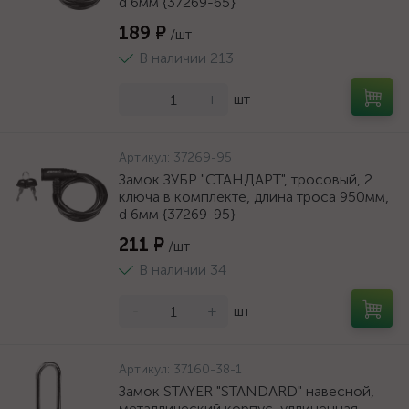
d 6мм {37269-65}
189 ₽
/шт
В наличии 213
-
+
шт
Артикул:
37269-95
Замок ЗУБР "СТАНДАРТ", тросовый, 2
ключа в комплекте, длина троса 950мм,
d 6мм {37269-95}
211 ₽
/шт
В наличии 34
-
+
шт
Артикул:
37160-38-1
Замок STAYER "STANDARD" навесной,
металлический корпус, удлиненная