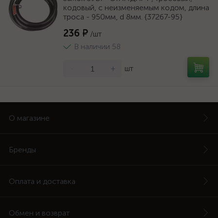
кодовый, с неизменяемым кодом, длина
троса - 950мм, d 8мм. {37267-95}
236 ₽
/шт
В наличии 58
-
+
шт
О магазине
Бренды
Оплата и доставка
Обмен и возврат