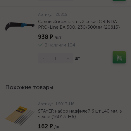
Артикул:
20815
Садовый компактный секач GRINDA
PRO-Line BA 500, 230/500мм {20815}
938 ₽
/шт
В наличии 104
-
+
шт
Похожие товары
Артикул:
16013-H6
STAYER набор надфилей 6 шт 140 мм, в
чехле {16013-H6}
162 ₽
/шт