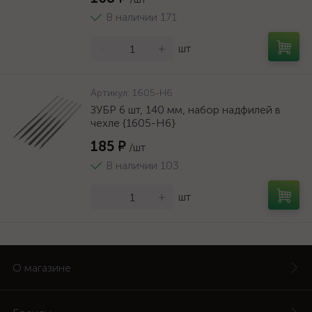
В наличии 171
-
+
шт
Артикул:
1605-H6
ЗУБР 6 шт, 140 мм, набор надфилей в
чехле {1605-H6}
185 ₽
/шт
В наличии 103
-
+
шт
О магазине