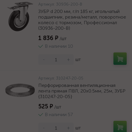
Артикул:
30936-200-B
ЗУБР d 200 мм, г/п 185 кг, игольчатый
подшипник, резина/металл, поворотное
колесо c тормозом, Профессионал
(30936-200-B)
1 836 ₽
/шт
В наличии 10
-
+
шт
Артикул:
310247-20-05
Перфорированная вентиляционная
лента прямая ПВЛ, 20х0.5мм, 25м, ЗУБР
{310247-20-05}
525 ₽
/шт
В наличии 57
-
+
шт