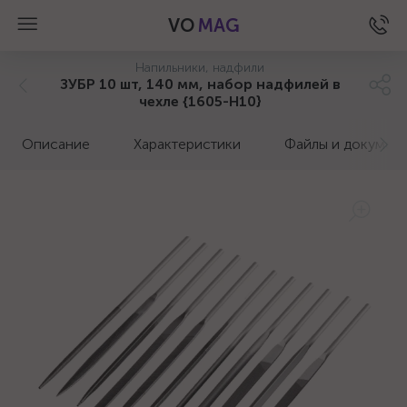
VO
MAG
Напильники, надфили
ЗУБР 10 шт, 140 мм, набор надфилей в
чехле {1605-H10}
Описание
Характеристики
Файлы и докумен
а