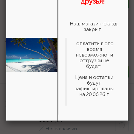
друзья!
-
+
шт
Артикул:
2773-01
Наш магазин-склад
закрыт .
Удлинитель НИЗ (1/2") для торцовых
головок, 40Х, оцинкованный, 250мм
{2773-01}
оплатить в это
время
260 ₽
/шт
невозможно, и
В наличии 35
отгрузки не
будет.
-
+
шт
Цена и остатки
будут
зафиксированы
Артикул:
36800-140-20-16_z01
на 20.06.26 г.
URAGAN Fast 140x20/16мм 16Т, диск
пильный по дереву {36800-140-20-
16_z01}
161 ₽
/шт
Нет в наличии