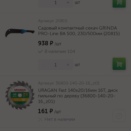
-
+
шт
Артикул:
20815
Садовый компактный секач GRINDA
PRO-Line BA 500, 230/500мм {20815}
938 ₽
/шт
В наличии 104
-
+
шт
Артикул:
36800-140-20-16_z01
URAGAN Fast 140x20/16мм 16Т, диск
пильный по дереву {36800-140-20-
16_z01}
161 ₽
/шт
Нет в наличии