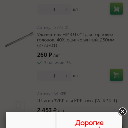
-
+
шт
Артикул:
2773-01
Удлинитель НИЗ (1/2") для торцовых
головок, 40Х, оцинкованный, 250мм
{2773-01}
260 ₽
/шт
В наличии 35
-
+
шт
Артикул:
W-КРБ-1
Штанга ЗУБР для КРБ-хххх {W-КРБ-1}
2 453 ₽
/шт
В наличии 1
Дорогие